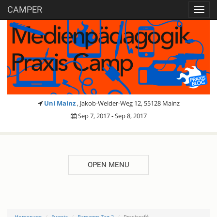
CAMPER
Toggl
navig
Uni Mainz
, Jakob-Welder-Weg 12, 55128 Mainz
Sep 7, 2017 - Sep 8, 2017
OPEN MENU
Homepage
Events
Barcamp Tag 2
Praxiscafé