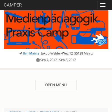
CAMPER
Toggl
navig
Uni Mainz
, Jakob-Welder-Weg 12, 55128 Mainz
Sep 7, 2017 - Sep 8, 2017
OPEN MENU
Homepage
Events
Barcamp Tag 2
Praxiscafé