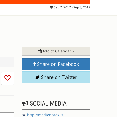
Sep 7, 2017 - Sep 8, 2017
Add to Calendar
Share on Facebook
I
Share on Twitter
don't
like
this
session
SOCIAL MEDIA
http://medienprax.is