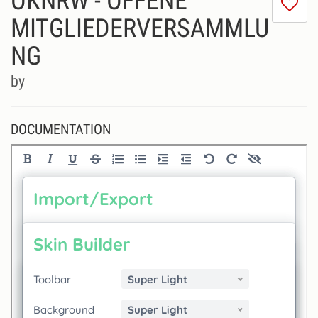
OKNRW - OFFENE
I
do
MITGLIEDERVERSAMMLU
lik
NG
th
se
by
DOCUMENTATION