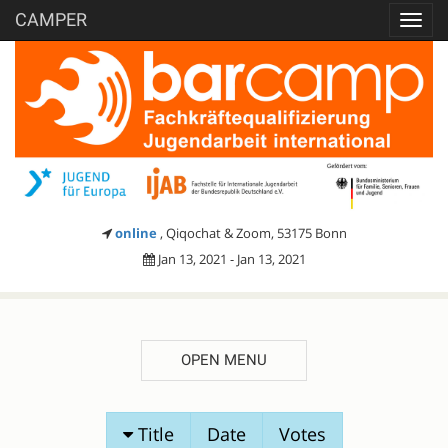
CAMPER
Toggl
navig
online
, Qiqochat & Zoom, 53175 Bonn
Jan 13, 2021 - Jan 13, 2021
OPEN MENU
SESSION
Title
Date
Votes
PROPOSALS