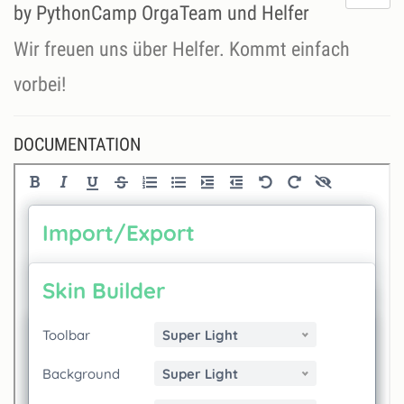
do
by PythonCamp OrgaTeam und Helfer
lik
th
Wir freuen uns über Helfer. Kommt einfach
se
vorbei!
DOCUMENTATION