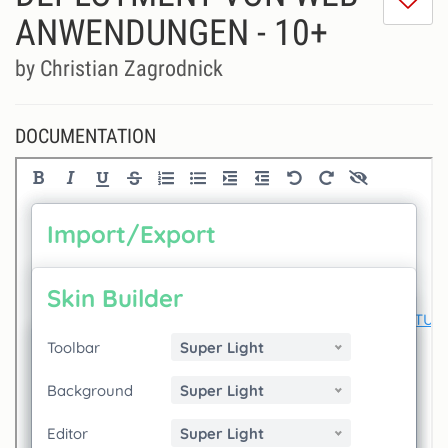
do
ANWENDUNGEN - 10+
lik
th
by Christian Zagrodnick
se
DOCUMENTATION