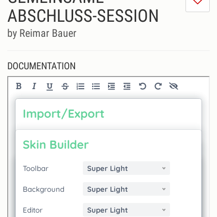
do
ABSCHLUSS-SESSION
lik
th
by Reimar Bauer
se
DOCUMENTATION