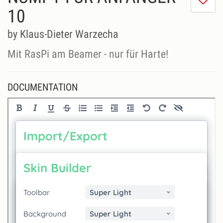
do
10
lik
th
by Klaus-Dieter Warzecha
se
Mit RasPi am Beamer - nur für Harte!
DOCUMENTATION