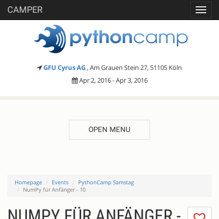
CAMPER
Toggl
navig
GFU Cyrus AG
, Am Grauen Stein 27, 51105 Köln
Apr 2, 2016 - Apr 3, 2016
OPEN MENU
Homepage
Events
PythonCamp Samstag
NumPy für Anfänger - 10
NUMPY FÜR ANFÄNGER -
I