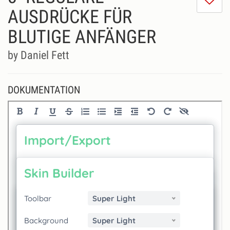
m
AUSDRÜCKE FÜR
di
BLUTIGE ANFÄNGER
Se
ni
by Daniel Fett
DOKUMENTATION