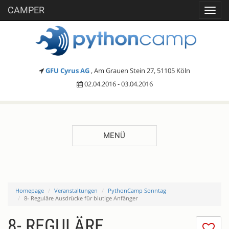
CAMPER
Toggl
navig
GFU Cyrus AG
, Am Grauen Stein 27, 51105 Köln
02.04.2016 - 03.04.2016
MENÜ
Homepage
Veranstaltungen
PythonCamp Sonntag
8- Reguläre Ausdrücke für blutige Anfänger
8- REGULÄRE
Ic