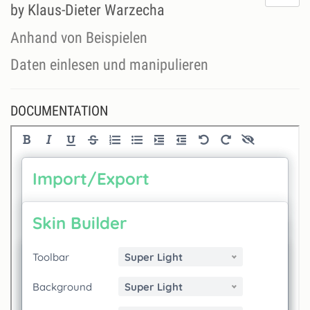
do
by Klaus-Dieter Warzecha
lik
th
Anhand von Beispielen
se
Daten einlesen und manipulieren
DOCUMENTATION