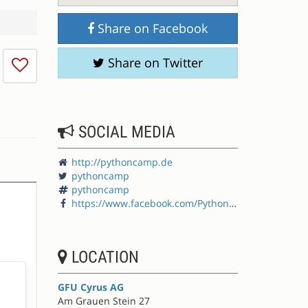
Share on Facebook
I
Share on Twitter
don't
like
this
session
SOCIAL MEDIA
http://pythoncamp.de
pythoncamp
pythoncamp
https://www.facebook.com/PythonCamp
LOCATION
GFU Cyrus AG
Am Grauen Stein 27