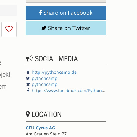
Share on Facebook
I
Share on Twitter
don't
like
this
session
SOCIAL MEDIA
e
http://pythoncamp.de
jekt
pythoncamp
pythoncamp
tem
https://www.facebook.com/PythonCamp
LOCATION
GFU Cyrus AG
Am Grauen Stein 27