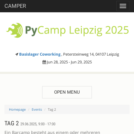
CAMPER
Toggl
navig
Basislager Coworking
, Petersteinweg 14, 04107 Leipzig
Jun 28, 2025 - Jun 29, 2025
OPEN MENU
Homepage
Events
Tag 2
TAG 2
29.06.2025, 9:00 - 17:00
Ein Barcamp besteht aus einem oder mehreren