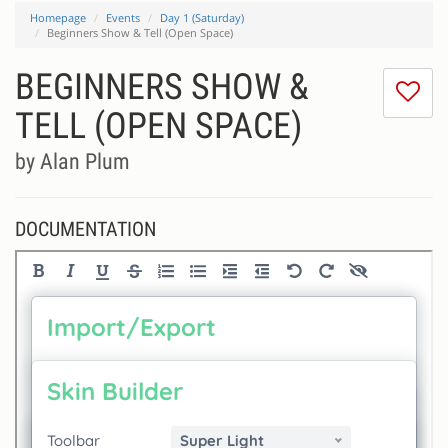
Homepage
Events
Day 1 (Saturday)
Beginners Show & Tell (Open Space)
BEGINNERS SHOW &
I
do
TELL (OPEN SPACE)
lik
th
by Alan Plum
se
DOCUMENTATION