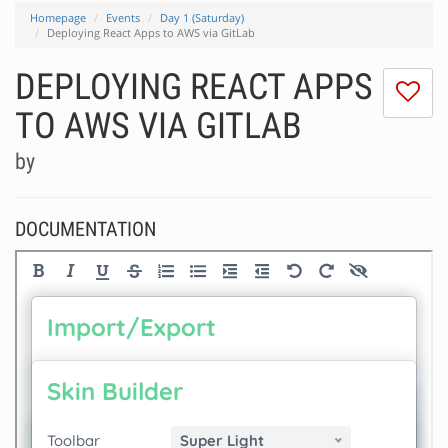
Homepage
Events
Day 1 (Saturday)
Deploying React Apps to AWS via GitLab
DEPLOYING REACT APPS
I
do
TO AWS VIA GITLAB
lik
th
by
se
DOCUMENTATION