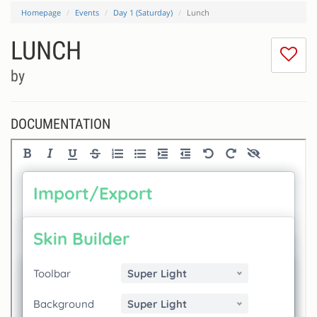
Homepage
Events
Day 1 (Saturday)
Lunch
LUNCH
I
do
by
lik
th
se
DOCUMENTATION