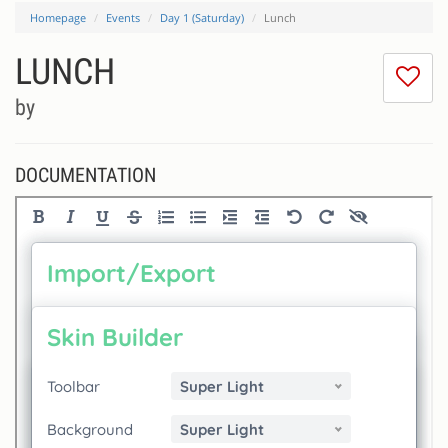
Homepage
Events
Day 1 (Saturday)
Lunch
LUNCH
I
do
by
lik
th
se
DOCUMENTATION