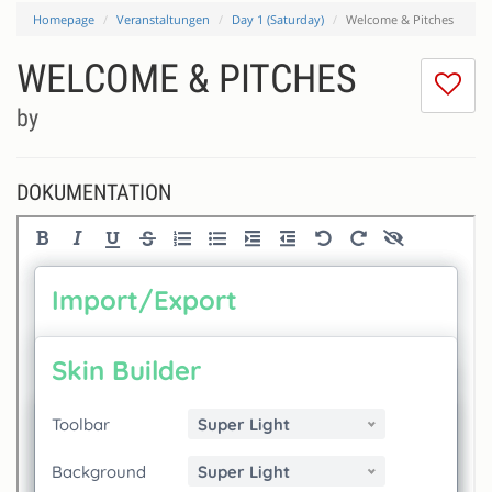
Homepage
Veranstaltungen
Day 1 (Saturday)
Welcome & Pitches
WELCOME & PITCHES
Ic
m
by
di
Se
ni
DOKUMENTATION