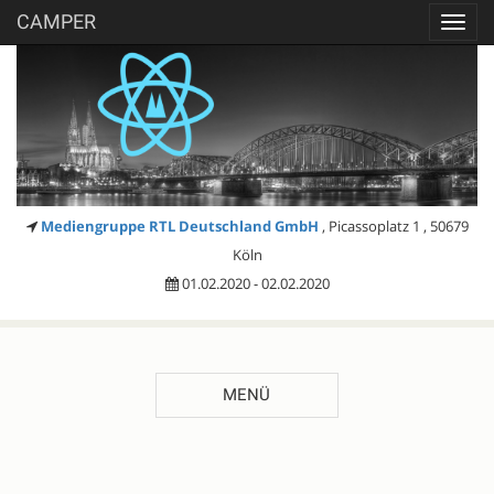
CAMPER
Toggl
navig
Mediengruppe RTL Deutschland GmbH
, Picassoplatz 1 , 50679
Köln
01.02.2020 - 02.02.2020
MENÜ