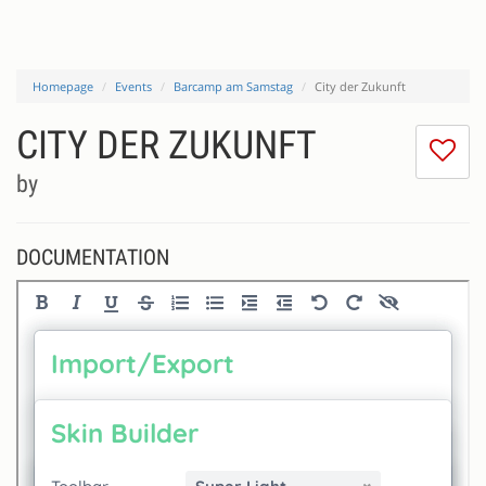
Homepage
Events
Barcamp am Samstag
City der Zukunft
CITY DER ZUKUNFT
I
do
by
lik
th
se
DOCUMENTATION