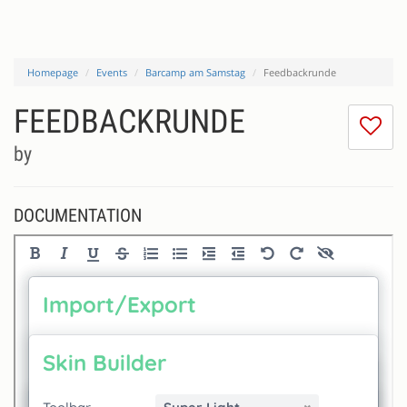
Homepage
Events
Barcamp am Samstag
Feedbackrunde
FEEDBACKRUNDE
I
do
by
lik
th
se
DOCUMENTATION