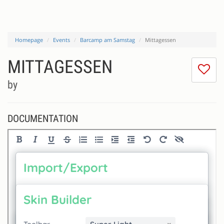
Homepage
Events
Barcamp am Samstag
Mittagessen
MITTAGESSEN
I
do
by
lik
th
se
DOCUMENTATION