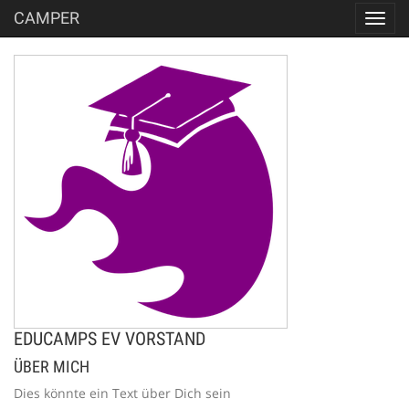
CAMPER
Toggl
navig
EDUCAMPS EV VORSTAND
ÜBER MICH
Dies könnte ein Text über Dich sein