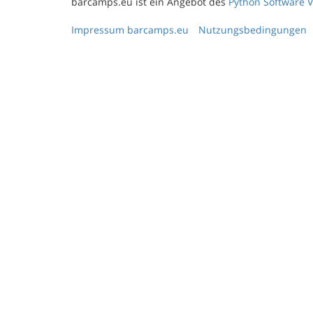
barcamps.eu ist ein Angebot des
Python Software V
Impressum barcamps.eu
Nutzungsbedingungen