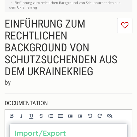
Einführung zum rechtlichen Background von Schutzsuchenden aus
dem Ukrainekrieg
EINFÜHRUNG ZUM
I
do
RECHTLICHEN
lik
BACKGROUND VON
th
se
SCHUTZSUCHENDEN AUS
DEM UKRAINEKRIEG
by
DOCUMENTATION