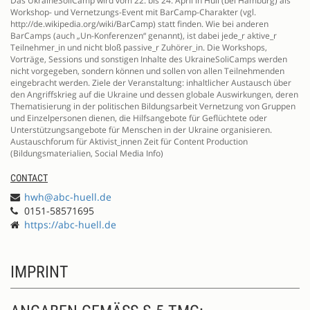
Das UkraineSoliCamp wird vom 22. bis 24. April in Hüll (bei Hamburg) als
Workshop- und Vernetzungs-Event mit BarCamp-Charakter (vgl.
http://de.wikipedia.org/wiki/BarCamp) statt finden. Wie bei anderen
BarCamps (auch „Un-Konferenzen“ genannt), ist dabei jede_r aktive_r
Teilnehmer_in und nicht bloß passive_r Zuhörer_in. Die Workshops,
Vorträge, Sessions und sonstigen Inhalte des UkraineSoliCamps werden
nicht vorgegeben, sondern können und sollen von allen Teilnehmenden
eingebracht werden. Ziele der Veranstaltung: inhaltlicher Austausch über
den Angriffskrieg auf die Ukraine und dessen globale Auswirkungen, deren
Thematisierung in der politischen Bildungsarbeit Vernetzung von Gruppen
und Einzelpersonen dienen, die Hilfsangebote für Geflüchtete oder
Unterstützungsangebote für Menschen in der Ukraine organisieren.
Austauschforum für Aktivist_innen Zeit für Content Production
(Bildungsmaterialien, Social Media Info)
CONTACT
hwh@abc-huell.de
0151-58571695
https://abc-huell.de
IMPRINT