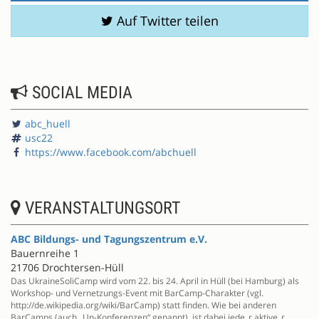
Auf Twitter teilen
SOCIAL MEDIA
abc_huell
usc22
https://www.facebook.com/abchuell
VERANSTALTUNGSORT
ABC Bildungs- und Tagungszentrum e.V.
Bauernreihe 1
21706 Drochtersen-Hüll
Das UkraineSoliCamp wird vom 22. bis 24. April in Hüll (bei Hamburg) als
Workshop- und Vernetzungs-Event mit BarCamp-Charakter (vgl.
http://de.wikipedia.org/wiki/BarCamp) statt finden. Wie bei anderen
BarCamps (auch „Un-Konferenzen“ genannt), ist dabei jede_r aktive_r