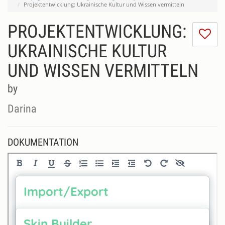
Projektentwicklung: Ukrainische Kultur und Wissen vermitteln
PROJEKTENTWICKLUNG:
Ic
m
UKRAINISCHE KULTUR
di
UND WISSEN VERMITTELN
Se
ni
by
Darina
DOKUMENTATION