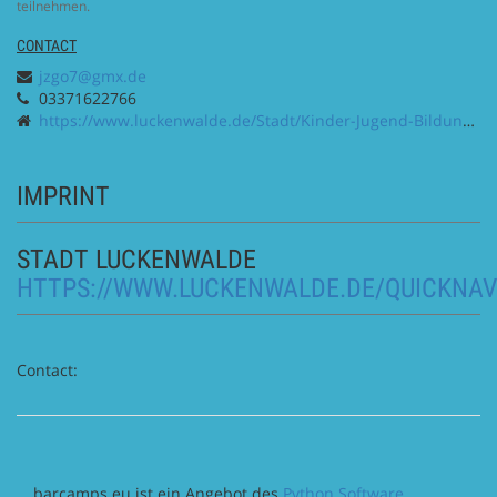
teilnehmen.
CONTACT
jzgo7@gmx.de
03371622766
https://www.luckenwalde.de/Stadt/Kinder-Jugend-Bildung/Jugend/Go7
IMPRINT
STADT LUCKENWALDE
HTTPS://WWW.LUCKENWALDE.DE/QUICKNAV
Contact:
barcamps.eu ist ein Angebot des
Python Software