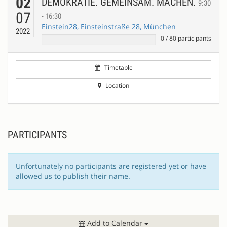
02
DEMOKRATIE. GEMEINSAM. MACHEN.
9:30
07
- 16:30
Einstein28, Einsteinstraße 28, München
2022
0
/
80
participants
Timetable
Location
PARTICIPANTS
Unfortunately no participants are registered yet or have
allowed us to publish their name.
Add to Calendar