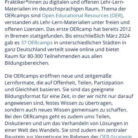
Praktiker*innen zu digitalen und offenen Lehr-Lern-
Materialien im deutschsprachigen Raum. Thema der
OERcamps sind
Open Educational Resources (OER)
,
verstanden als Lehr-Lern-Materialien unter freien und
offenen Lizenzen. Das erste OERcamp hat bereits 2012
in Bremen stattgefunden. Bis einschließlich März 2024
gab es
37 OERcamps
in unterschiedlichen Städten in
ganz Deutschland verteilt sowie online und bietet
Raum für 80-300 Teilnehmenden aus allen
Bildungsbereichen.
Die OERcamps eröffnen neue und zeitgemäße
Lernformate, die auf Offenheit, Teilen, Partizipation
und Gleichheit basieren. Sie sind das geeignete
Bildungsformat für eine Zeit, in der wir nicht nur darauf
angewiesen sind, festes Wissen zu übertragen,
sondern auch neues Wissen gemeinsam zu schaffen.
Bei den OERcamps geht es zudem ums Teilen,
Diskutieren und um das Verhandeln von Lösungen in
einer Welt des Wandels. Sie sind zudem ein zentraler
Baustein zur Vernetzung im Rahmen der
OER-Strategie