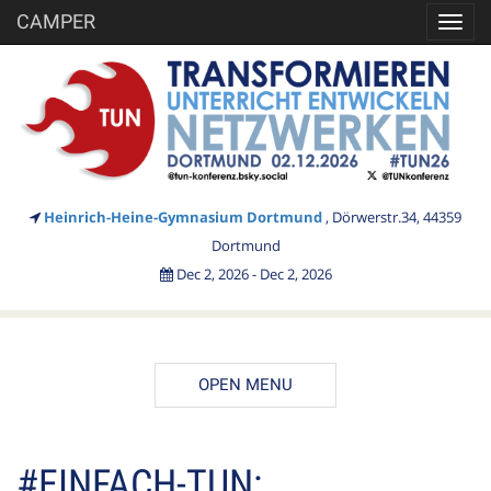
CAMPER
Toggl
navig
Heinrich-Heine-Gymnasium Dortmund
, Dörwerstr.34, 44359
Dortmund
Dec 2, 2026 - Dec 2, 2026
OPEN MENU
Register
DESCRIPTION
#EINFACH-TUN: