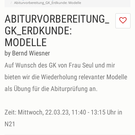
Abiturvorbereitung_GK_Erdkunde: Modelle
ABITURVORBEREITUNG_
I
do
GK_ERDKUNDE:
lik
MODELLE
th
se
by Bernd Wiesner
Auf Wunsch des GK von Frau Seul und mir
bieten wir die Wiederholung relevanter Modelle
als Übung für die Abiturprüfung an.
Zeit: Mittwoch, 22.03.23, 11:40 - 13:15 Uhr in
N21