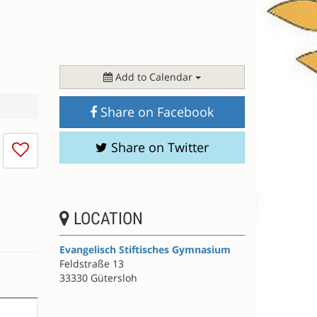
Add to Calendar
Share on Facebook
I
Share on Twitter
don't
like
this
session
LOCATION
Evangelisch Stiftisches Gymnasium
Feldstraße 13
33330 Gütersloh