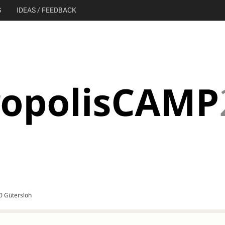
G
IDEAS / FEEDBACK
30 Gütersloh