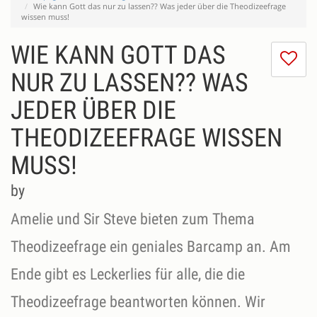
Wie kann Gott das nur zu lassen?? Was jeder über die Theodizeefrage
wissen muss!
WIE KANN GOTT DAS
I
do
NUR ZU LASSEN?? WAS
lik
JEDER ÜBER DIE
th
se
THEODIZEEFRAGE WISSEN
MUSS!
by
Amelie und Sir Steve bieten zum Thema
Theodizeefrage ein geniales Barcamp an. Am
Ende gibt es Leckerlies für alle, die die
Theodizeefrage beantworten können. Wir