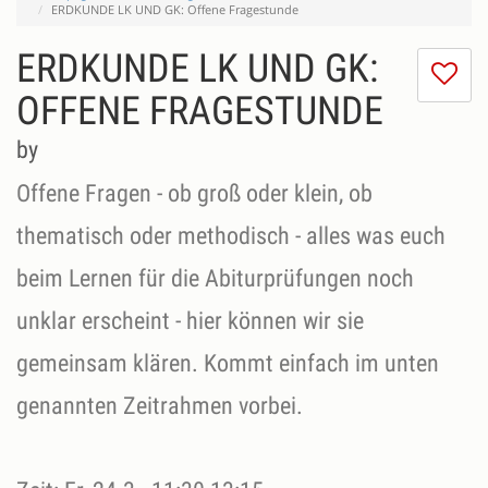
ERDKUNDE LK UND GK: Offene Fragestunde
ERDKUNDE LK UND GK:
I
do
OFFENE FRAGESTUNDE
lik
th
by
se
Offene Fragen - ob groß oder klein, ob
thematisch oder methodisch - alles was euch
beim Lernen für die Abiturprüfungen noch
unklar erscheint - hier können wir sie
gemeinsam klären. Kommt einfach im unten
genannten Zeitrahmen vorbei.