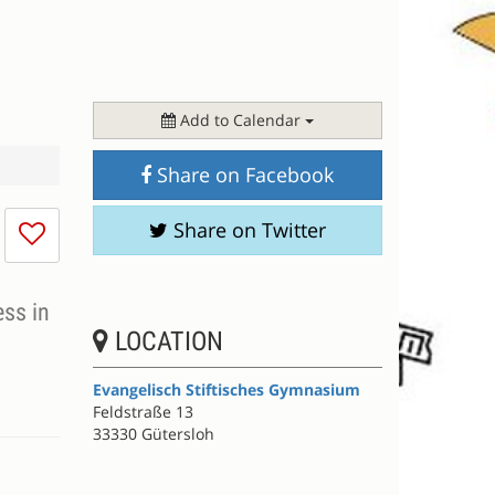
Add to Calendar
Share on Facebook
I
Share on Twitter
don't
like
this
ss in
session
LOCATION
Evangelisch Stiftisches Gymnasium
Feldstraße 13
33330 Gütersloh