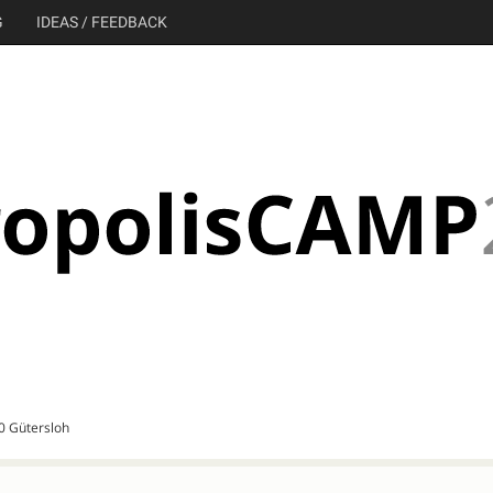
G
IDEAS / FEEDBACK
30 Gütersloh