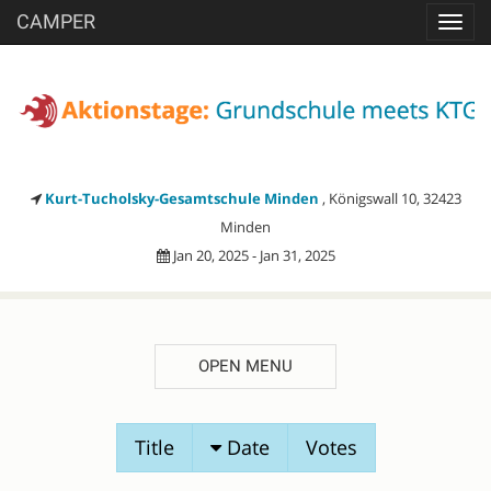
CAMPER
Toggl
navig
Kurt-Tucholsky-Gesamtschule Minden
, Königswall 10, 32423
Minden
Jan 20, 2025 - Jan 31, 2025
OPEN MENU
SESSION
Title
Date
Votes
PROPOSALS