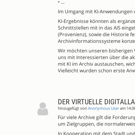
• …
Im Umgang mit KI-Anwendungen wi
KI-Ergebnisse könnten als ergänz
Schnittstellen mit in das AIS einge
(Provenienz), sowie die Historie f
Archivinformationssysteme konzept
Wir möchten unseren bisherigen 
uns mit Interessierten über die a
mit KI im Archiv austauschen, wich
Vielleicht wurden schon erste A
DER VIRTUELLE DIGITALL
hinzugefügt von
Anonymous User
am 14.0
Für viele Archive gilt die Forder
um Zielgruppen, die normalerweis
In Kooperation mit dem Stadt und