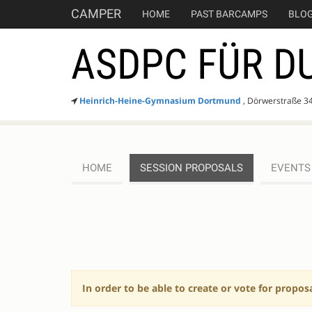
CAMPER
HOME
PAST BARCAMPS
BLO
ASDPC FÜR D
Heinrich-Heine-Gymnasium Dortmund
, Dörwerstraße 3
HOME
SESSION PROPOSALS
EVENTS
SESSION
PROPOSALS
In order to be able to create or vote for propos