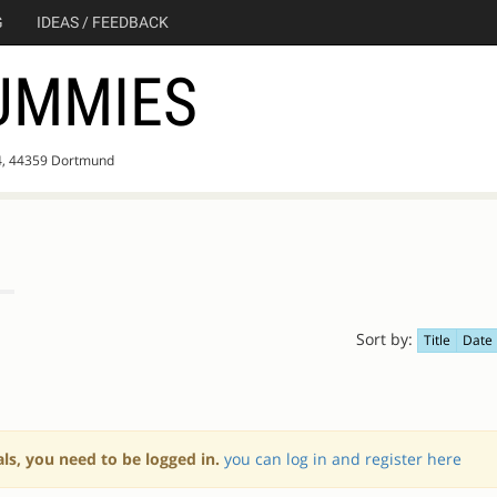
G
IDEAS / FEEDBACK
UMMIES
4, 44359 Dortmund
Sort by:
Title
Date
als, you need to be logged in.
you can log in and register here