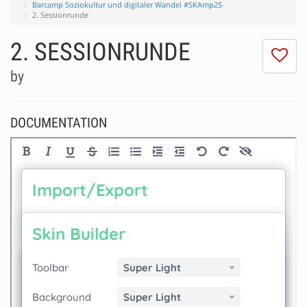
Barcamp Soziokultur und digitaler Wandel #SKAmp25
2. Sessionrunde
2. SESSIONRUNDE
I
do
by
lik
th
se
DOCUMENTATION