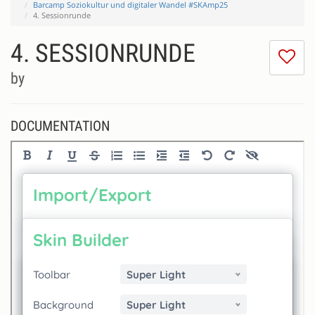
Barcamp Soziokultur und digitaler Wandel #SKAmp25
4. Sessionrunde
4. SESSIONRUNDE
I
do
by
lik
th
se
DOCUMENTATION