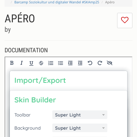
Barcamp Soziokultur und digitaler Wandel #SKAmp25
Apéro
APÉRO
I
do
by
lik
th
se
DOCUMENTATION