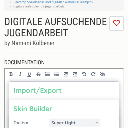
Barcamp Soziokultur und digitaler Wandel #SKAmp25
digitale aufsuchende jugendarbeit
DIGITALE AUFSUCHENDE
I
do
JUGENDARBEIT
lik
th
by Nam-mi Kölbener
se
DOCUMENTATION