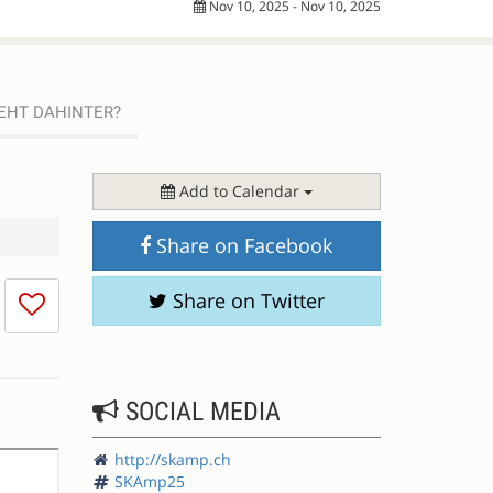
Nov 10, 2025 - Nov 10, 2025
EHT DAHINTER?
Add to Calendar
Share on Facebook
I
Share on Twitter
don't
like
this
session
SOCIAL MEDIA
http://skamp.ch
SKAmp25