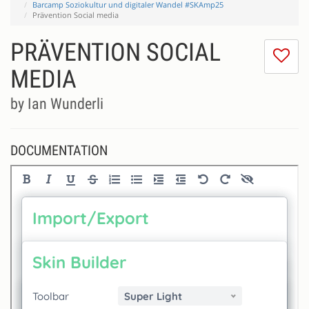
Barcamp Soziokultur und digitaler Wandel #SKAmp25
Prävention Social media
PRÄVENTION SOCIAL
I
do
MEDIA
lik
th
by Ian Wunderli
se
DOCUMENTATION