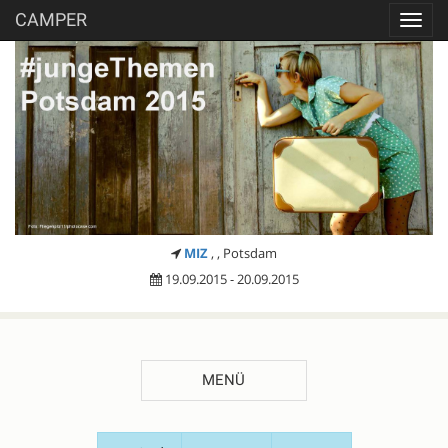
CAMPER
Toggl
navig
MIZ
, , Potsdam
19.09.2015 - 20.09.2015
MENÜ
SESSIONVORSCHLÄGE