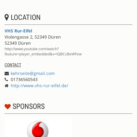
LOCATION
VHS Rur-Eifel
Violengasse 2, 52349 Düren
52349 Düren
http://www.youtube.com/watch?
feature=player_embedded&v=IQBCsBeWFew
CONTACT
kehrseite@gmail.com
01736560543
http://www.vhs-rur-eifel.de/
SPONSORS