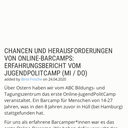
;
CHANCEN UND HERAUSFORDERUNGEN
VON ONLINE-BARCAMPS:
ERFAHRUNGSBERICHT VOM
JUGENDPOLITCAMP (MI / DO)
added by
Birte Frische
on 24.04.2020
Über Ostern haben wir vom ABC Bildungs- und
Tagungszentrum das erste Online-JugendPolitCamp
veranstaltet. Ein Barcamp für Menschen von 14-27
Jahren, was in den 8 Jahren zuvor in Hüll (bei Hamburg)
stattgefunden hat.
Für uns als erfahrene Barcamper*innen war es das