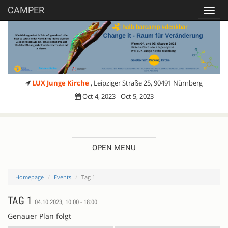
CAMPER
Toggl
navig
LUX Junge Kirche
, Leipziger Straße 25, 90491 Nürnberg
Oct 4, 2023 - Oct 5, 2023
OPEN MENU
Homepage
Events
Tag 1
TAG 1
04.10.2023, 10:00 - 18:00
Genauer Plan folgt