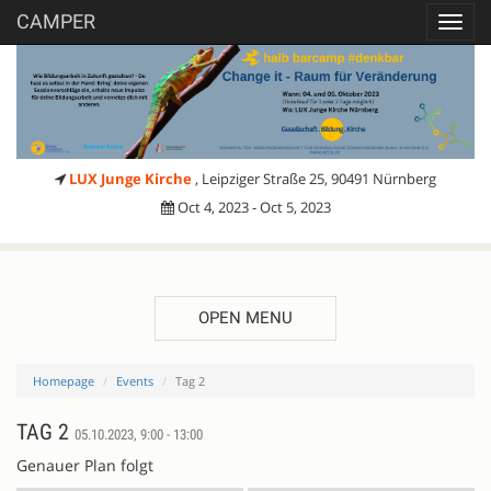
CAMPER
Toggl
navig
LUX Junge Kirche
, Leipziger Straße 25, 90491 Nürnberg
Oct 4, 2023 - Oct 5, 2023
OPEN MENU
Homepage
Events
Tag 2
TAG 2
05.10.2023, 9:00 - 13:00
Genauer Plan folgt