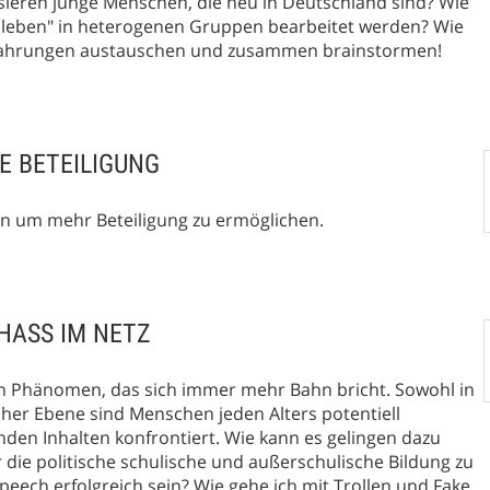
ssieren junge Menschen, die neu in Deutschland sind? Wie
ben" in heterogenen Gruppen bearbeitet werden? Wie
rfahrungen austauschen und zusammen brainstormen!
E BETEILIGUNG
n um mehr Beteiligung zu ermöglichen.
HASS IM NETZ
ein Phänomen, das sich immer mehr Bahn bricht. Sowohl in
cher Ebene sind Menschen jeden Alters potentiell
den Inhalten konfrontiert. Wie kann es gelingen dazu
 die politische schulische und außerschulische Bildung zu
eech erfolgreich sein? Wie gehe ich mit Trollen und Fake