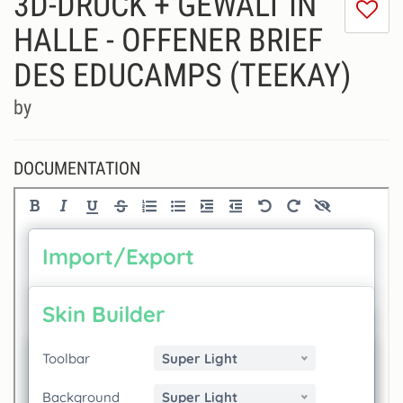
3D-DRUCK + GEWALT IN
I
do
HALLE - OFFENER BRIEF
lik
DES EDUCAMPS (TEEKAY)
th
se
by
DOCUMENTATION